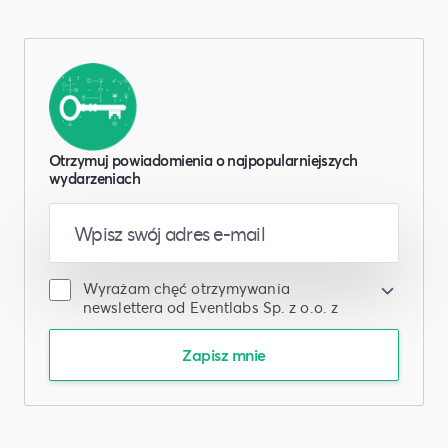
Otrzymuj powiadomienia o najpopularniejszych
wydarzeniach
Wyrażam chęć otrzymywania
newslettera od Eventlabs Sp. z o.o. z
siedzibą w Warszawie, który będzie
wysyłany w oparciu o
Regulamin
. Mogę
Zapisz mnie
zrezygnować z newslettera w każdym
czasie poprzez kliknięcie
odpowiedniego linka w wiadomości
newslettera. Więcej informacji o
przetwarzaniu danych osobowych, w