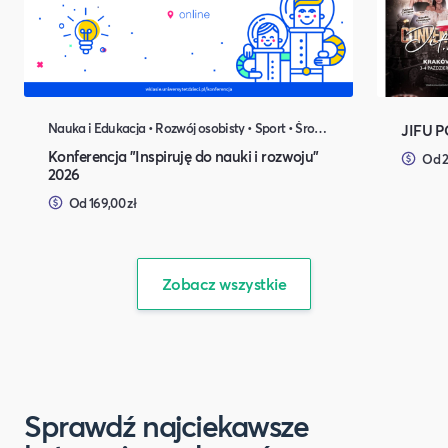
Nauka i Edukacja • Rozwój osobisty • Sport • Środowisko naturalne
JIFU 
Konferencja "Inspiruję do nauki i rozwoju"
Od 2
2026
Od 169,00 zł
Zobacz wszystkie
Sprawdź najciekawsze