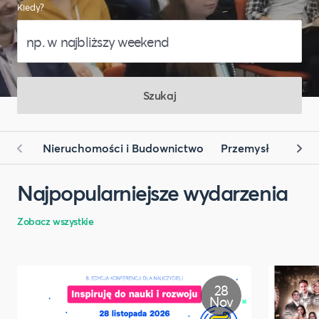
Kiedy?
Szukaj
Nieruchomości i Budownictwo
Przemysł
Prawo
Najpopularniejsze wydarzenia
Zobacz wszystkie
28
Nov