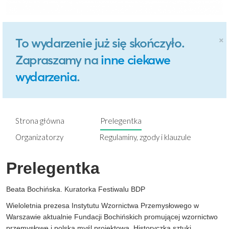
×
To wydarzenie już się skończyło.
Zapraszamy na
inne ciekawe
wydarzenia
.
Strona główna
Prelegentka
Organizatorzy
Regulaminy, zgody i klauzule
Prelegentka
Beata Bochińska.
Kuratorka Festiwalu BDP
Wieloletnia
prezesa
Instytutu Wzornictwa Przemysłowego w
Warszawie
a
ktualnie
Fundacji Bochińskich promującej
wzornictwo
przemysłowe i
polską myśl projektową.
Historyczka sztuki,