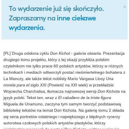
×
To wydarzenie już się skończyło.
Zapraszamy na
inne ciekawe
wydarzenia
.
[PL] Druga odsłona cyklu
Don Kichot - galeria otwarta
. Prezentacja
drugiego tomu projektu, który z tej okazji przybliża polskim
czytelnikom nie tylko prace 60 polskich artystów, którzy w różnych
technikach i mediach odtworzyli postać nieśmiertelnego bohatera z
La Manczy, ale także tekst noblisty Mario Vargasa Llosy
Una
novela para el siglo XXI
(Powieść na XXI wiek) w przekładzie
Wojciecha Charchalisa, tłumacza najnowszej wersji
Don Kichota
na
język polski. Tekst ten, wraz z
El caballero de la triste figura
Miguela de Unamuno, zaczyna tym samym tworzyć podstawową
bibliotekę tekstów na temat Don Kichota. Na galerię tomu 2 składa
się seria portretów ostatniego i największego z błędnych rycerzy
autorstwa czołowych polskich artystów plastyków, którzy