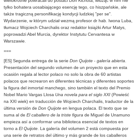
wielokrotnie powracali do postaci Don Kichota, widząc w nim nie
tylko bohatera uosabiającego esencję tego, co hiszpańskie, ale
także tragiczną personifikację kondycji ludzkiej "per se".
Wydarzenie, w którym udział wezmą profesor dr hab. Iwona Luba,
tłumacz Wojciech Charchalis oraz redaktor książki Artur Matys,
poprowadzi Abel Murcia, dyrektor Instytutu Cervantesa w
Warszawie.
===
[ES] Segunda entrega de la serie
Don Quijote - galería abierta
.
Presentación del segundo volumen de un proyecto que en esta
ocasión regala al lector polaco no solo la obra de 60 artistas
polacos que recrearon en diferentes técnicas y diferentes soportes
la figura del inmortal manchego, sino también el texto del Premio
Nobel Mario Vargas Llosa
Una novela para el siglo XXI
(Powieść
na XXI wiek) en traducción de Wojciech Charchalis, traductor de la
última versión de
Don Quijote
en lengua polaca. El texto que se
suma al de
El caballero de la triste figura
de Miguel de Unamuno
empieza así a conformar una biblioteca esencial de textos en
torno a
El Quijote
. La galería del volumen 2 está compuesta por
una serie de retratos del último y más grande de los caballeros