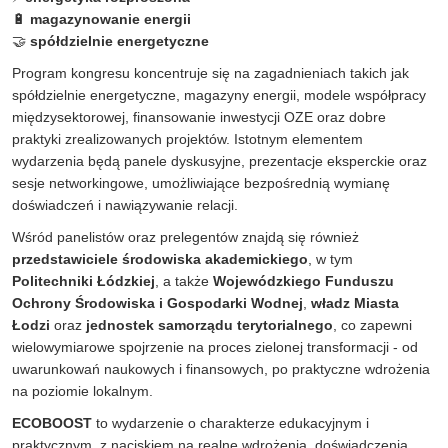
🔋
magazynowanie energii
🤝
spółdzielnie energetyczne
Program kongresu koncentruje się na zagadnieniach takich jak
spółdzielnie energetyczne, magazyny energii, modele współpracy
międzysektorowej, finansowanie inwestycji OZE oraz dobre
praktyki zrealizowanych projektów. Istotnym elementem
wydarzenia będą panele dyskusyjne, prezentacje eksperckie oraz
sesje networkingowe, umożliwiające bezpośrednią wymianę
doświadczeń i nawiązywanie relacji.
Wśród panelistów oraz prelegentów znajdą się również
przedstawiciele środowiska akademickiego
, w tym
Politechniki Łódzkiej
, a także
Wojewódzkiego Funduszu
Ochrony Środowiska i Gospodarki Wodnej
,
władz Miasta
Łodzi
oraz
jednostek samorządu terytorialnego
, co zapewni
wielowymiarowe spojrzenie na proces zielonej transformacji - od
uwarunkowań naukowych i finansowych, po praktyczne wdrożenia
na poziomie lokalnym.
ECOBOOST
to wydarzenie o charakterze edukacyjnym i
praktycznym, z naciskiem na realne wdrożenia, doświadczenia