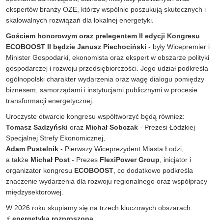
ekspertów branży OZE, którzy wspólnie poszukują skutecznych i
skalowalnych rozwiązań dla lokalnej energetyki.
Gościem honorowym oraz prelegentem II edycji Kongresu
ECOBOOST II będzie
Janusz Piechociński
- były Wicepremier i
Minister Gospodarki, ekonomista oraz ekspert w obszarze polityki
gospodarczej i rozwoju przedsiębiorczości. Jego udział podkreśla
ogólnopolski charakter wydarzenia oraz wagę dialogu pomiędzy
biznesem, samorządami i instytucjami publicznymi w procesie
transformacji energetycznej.
Uroczyste otwarcie kongresu współtworzyć będą również:
Tomasz Sadzyński
oraz
Michał Sobczak
- Prezesi Łódzkiej
Specjalnej Strefy Ekonomicznej,
Adam Pustelnik
- Pierwszy Wiceprezydent Miasta Łodzi,
a także
Michał Post
- Prezes
FlexiPower Group
, inicjator i
organizator kongresu
ECOBOOST
, co dodatkowo podkreśla
znaczenie wydarzenia dla rozwoju regionalnego oraz współpracy
międzysektorowej.
W 2026 roku skupiamy się na trzech kluczowych obszarach:
⚡
energetyka rozproszona