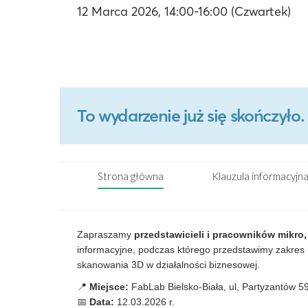
12 Marca 2026, 14:00-16:00 (Czwartek)
To wydarzenie już się skończył
Strona główna
Klauzula informacyjn
Zapraszamy
przedstawicieli
i
pracow
ników
mikro,
informacyjne, podczas którego przedstawimy zakres u
skanowania 3D w działalności biznesowej.
📍
Miejsce:
FabLab Bielsko-Biała
, ul, Partyzantów 59
📅
Data:
12
.
0
3
.2026 r.