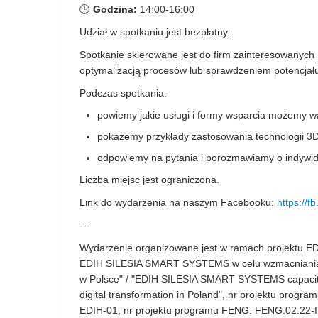
🕒
Godzina:
1
4
:00-1
6
:00
Udział w spotkaniu jest bezpłatny.
Spotkanie skierowane jest do firm zainteresowanyc
optymalizacją procesów lub sprawdzeniem potencjału 
Podczas spotkania:
powiemy jakie usługi i formy wsparcia możemy
w
pokaż
emy
przykład
y
zastosowania technologii 3
odpowiemy na pytania i porozmawiamy o indywid
Liczba miejsc jest ograniczona.
Link do wydarzenia na naszym Facebooku:
https://
---
Wydarzenie organizowane jest w ramach projektu EDI
EDIH SILESIA SMART SYSTEMS w celu wzmacniania p
w Polsce" / "EDIH SILESIA SMART SYSTEMS capacity
digital transformation in Poland", nr projektu pr
EDIH-01, nr projektu programu FENG: FENG.02.22-I