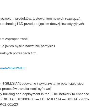
h rozwojem produktów, testowaniem nowych rozwiązań,
technologii 3D przed podjęciem decyzji inwestycyjnych.
am zaproponować
,
D
,
o jakich byście
nawet
nie pomyśleli
ualnych potrzebach firm.
fb.me/e/46khIWKEt
H-SILESIA "Budowanie i wykorzystanie potencjału sieci
rocesów transformacji cyfrowej
 building and deployment in the EDIH network to enhance
ogramu DIGITAL: 101083499 — EDIH-SILESIA — DIGITAL-2021-
P.02-001/23