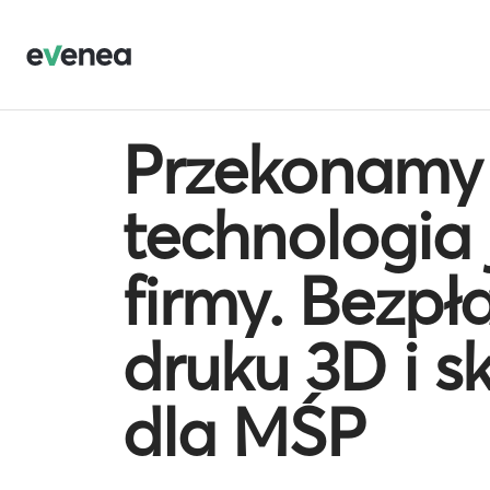
Przekonamy 
technologia j
firmy. Bezpł
druku 3D i 
dla MŚP