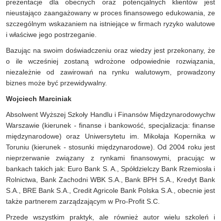
prezentacje dla obecnych oraz potencjalnych klientów jest
nieustająco zaangażowany w proces finansowego edukowania, ze
szczególnym wskazaniem na istniejące w firmach ryzyko walutowe
i właściwe jego postrzeganie.
Bazując na swoim doświadczeniu oraz wiedzy jest przekonany, że
o ile wcześniej zostaną wdrożone odpowiednie rozwiązania,
niezależnie od zawirowań na rynku walutowym, prowadzony
biznes może być przewidywalny.
Wojciech Marciniak
Absolwent Wyższej Szkoły Handlu i Finansów Międzynarodowychw
Warszawie (kierunek - finanse i bankowość, specjalizacja: finanse
międzynarodowe) oraz Uniwersytetu im. Mikołaja Kopernika w
Toruniu (kierunek - stosunki międzynarodowe). Od 2004 roku jest
nieprzerwanie związany z rynkami finansowymi, pracując w
bankach takich jak: Euro Bank S. A., Spółdzielczy Bank Rzemiosła i
Rolnictwa, Bank Zachodni WBK S.A., Bank BPH S.A., Kredyt Bank
S.A., BRE Bank S.A., Credit Agricole Bank Polska S.A., obecnie jest
także partnerem zarządzającym w Pro-Profit S.C.
Przede wszystkim praktyk, ale również autor wielu szkoleń i