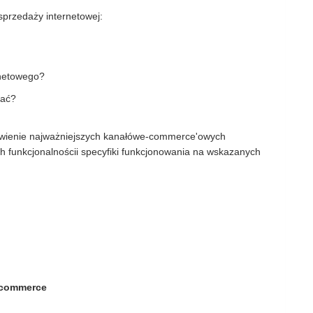
przedaży internetowej:
netowego?
dać?
wienie najważniejszych kanałówe-commerce'owych
h funkcjonalnościi specyfiki funkcjonowania na wskazanych
e-commerce