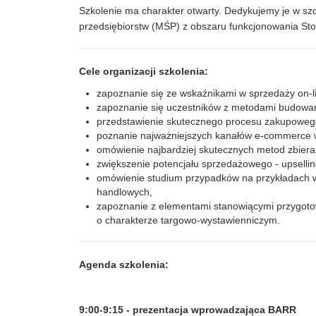
Szkolenie ma charakter otwarty. Dedykujemy je w sz
przedsiębiorstw (MŚP) z obszaru funkcjonowania St
Cele organizacji szkolenia:
zapoznanie się ze wskaźnikami w sprzedaży on-l
zapoznanie się uczestników z metodami budowan
przedstawienie skutecznego procesu zakupowego
poznanie najważniejszych kanałów e-commerce w
omówienie najbardziej skutecznych metod zbieran
zwiększenie potencjału sprzedażowego - upselling
omówienie studium przypadków na przykładach w
handlowych,
zapoznanie z elementami stanowiącymi przygot
o charakterze targowo-wystawienniczym.
Agenda szkolenia:
9:00-9:15 -
prezentacja wprowadzająca BARR