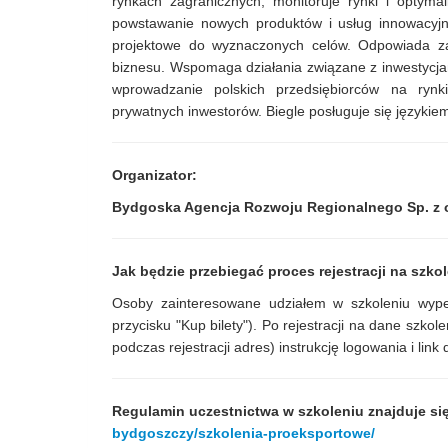
rynkach zagranicznych, monitoruje rynki i optymal
powstawanie nowych produktów i usług innowacyjn
projektowe do wyznaczonych celów. Odpowiada za
biznesu. Wspomaga działania związane z inwestycjam
wprowadzanie polskich przedsiębiorców na rynk
prywatnych inwestorów. Biegle posługuje się językiem
Organizator:
Bydgoska Agencja Rozwoju Regionalnego Sp. z o
Jak będzie przebiegać proces rejestracji na szko
Osoby zainteresowane udziałem w szkoleniu wypełn
przycisku "Kup bilety"). Po rejestracji na dane sz
podczas rejestracji adres) instrukcję logowania i link 
Regulamin uczestnictwa w szkoleniu znajduje si
bydgoszczy/szkolenia-proeksportowe/