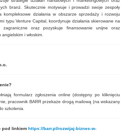
izuje strategie działań handlowych i marketingowych oraz
ych branż. Skutecznie motywuje i prowadzi swoje zespoły
 kompleksowe działania w obszarze sprzedaży i rozwoju
i typu Venture Capital, koordynuje działania skierowane na
i zagraniczne oraz pozyskuje finansowanie unijne oraz
 angielskim i włoskim.
.o.
lenie?
iają formularz zgłoszenia online (dostępny po kliknięciu
kolenie, pracownik BARR przekaże drogą mailową (na wskazany
do szkolenia.
ę pod linkiem
https://barr.pl/rozwijaj-biznes-w-