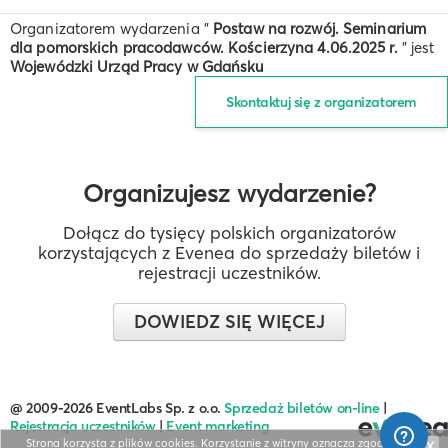
Organizatorem wydarzenia "
Postaw na rozwój. Seminarium
dla pomorskich pracodawców. Kościerzyna 4.06.2025 r.
" jest
Wojewódzki Urząd Pracy w Gdańsku
Skontaktuj się z organizatorem
Organizujesz wydarzenie?
Dołącz do tysięcy polskich organizatorów
korzystających z Evenea do sprzedaży biletów i
rejestracji uczestników.
DOWIEDZ SIĘ WIĘCEJ
@ 2009-2026 EventLabs Sp. z o.o.
Sprzedaż biletów on-line
|
Rejestracja uczestników
|
Event marketing
Strona korzysta z plików cookies. Korzystanie z witryny oznacza zgodę na ich
X