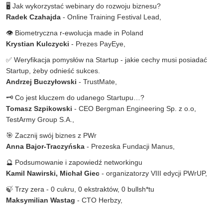
🖥 Jak wykorzystać webinary do rozwoju biznesu?
Radek Czahajda
- Online Training Festival Lead,
👁 Biometryczna r-ewolucja made in Poland
Krystian Kulczycki
- Prezes PayEye,
✅ Weryfikacja pomysłów na Startup - jakie cechy musi posiadać
Startup, żeby odnieść sukces.
Andrzej Buczyłowski
- TrustMate,
🗝 Co jest kluczem do udanego Startupu…?
Tomasz Szpikowski
- CEO Bergman Engineering Sp. z o.o,
TestArmy Group S.A.,
🎯 Zacznij swój biznes z PWr
Anna Bajor-Traczyńska
- Prezeska Fundacji Manus,
🔮 Podsumowanie i zapowiedź networkingu
Kamil Nawirski, Michał Giec
- organizatorzy VIII edycji PWrUP,
🍃 Trzy zera - 0 cukru, 0 ekstraktów, 0 bullsh*tu
Maksymilian Wastag
- CTO Herbzy,