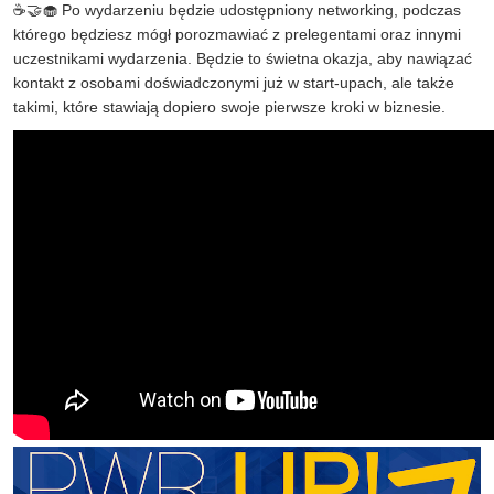
☕🤝🧁 Po wydarzeniu będzie udostępniony networking, podczas
którego będziesz mógł porozmawiać z prelegentami oraz innymi
uczestnikami wydarzenia. Będzie to świetna okazja, aby nawiązać
kontakt z osobami doświadczonymi już w start-upach, ale także
takimi, które stawiają dopiero swoje pierwsze kroki w biznesie.