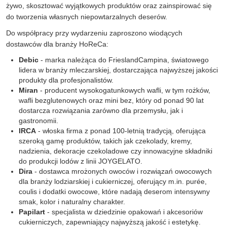
żywo, skosztować wyjątkowych produktów oraz zainspirować się
do tworzenia własnych niepowtarzalnych deserów.
Do współpracy przy wydarzeniu zaproszono wiodących
dostawców dla branży HoReCa:
Debic
- marka należąca do FrieslandCampina, światowego
lidera w branży mleczarskiej, dostarczająca najwyższej jakości
produkty dla profesjonalistów.
Miran
- producent wysokogatunkowych wafli, w tym rożków,
wafli bezglutenowych oraz mini bez, który od ponad 90 lat
dostarcza rozwiązania zarówno dla przemysłu, jak i
gastronomii.
IRCA
- włoska firma z ponad 100-letnią tradycją, oferująca
szeroką gamę produktów, takich jak czekolady, kremy,
nadzienia, dekoracje czekoladowe czy innowacyjne składniki
do produkcji lodów z linii JOYGELATO.
Dira
- dostawca mrożonych owoców i rozwiązań owocowych
dla branży lodziarskiej i cukierniczej, oferujący m.in. purée,
coulis i dodatki owocowe, które nadają deserom intensywny
smak, kolor i naturalny charakter.
Papilart
- specjalista w dziedzinie opakowań i akcesoriów
cukierniczych, zapewniający najwyższą jakość i estetykę.