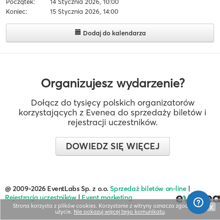
Początek:
14 Stycznia 2026, 10:00
Koniec:
15 Stycznia 2026, 14:00
Dodaj do kalendarza
Organizujesz wydarzenie?
Dołącz do tysięcy polskich organizatorów
korzystających z Evenea do sprzedaży biletów i
rejestracji uczestników.
DOWIEDZ SIĘ WIĘCEJ
@ 2009-2026 EventLabs Sp. z o.o.
Sprzedaż biletów on-line
|
Rejestracja uczestników
|
Event marketing
Strona korzysta z plików cookies. Korzystanie z witryny oznacza zgodę na ich
X
użycie.
Nie pokazuj więcej tego komunikatu
.