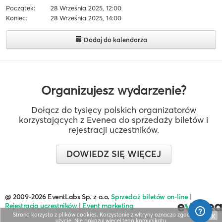
Początek:
28 Września 2025, 12:00
Koniec:
28 Września 2025, 14:00
Dodaj do kalendarza
Organizujesz wydarzenie?
Dołącz do tysięcy polskich organizatorów
korzystających z Evenea do sprzedaży biletów i
rejestracji uczestników.
DOWIEDZ SIĘ WIĘCEJ
@ 2009-2026 EventLabs Sp. z o.o.
Sprzedaż biletów on-line
|
Rejestracja uczestników
|
Event marketing
Strona korzysta z plików cookies. Korzystanie z witryny oznacza zgodę na ich
X
użycie.
Nie pokazuj więcej tego komunikatu
.