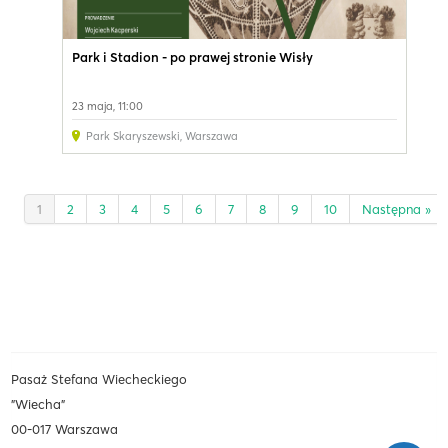
Park i Stadion - po prawej stronie Wisły
23 maja, 11:00
Park Skaryszewski
,
Warszawa
1
2
3
4
5
6
7
8
9
10
Następna »
Pasaż Stefana Wiecheckiego
"Wiecha"
00-017 Warszawa