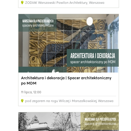
ZODIAK Warszawski Pawilon Architektury
,
Warszawa
Architektura i dekoracja | Spacer architektoniczny
po MDM
11 lipca, 12:00
pod zegarem na rogu Wilczej i Marszałkowskiej
,
Warszawa