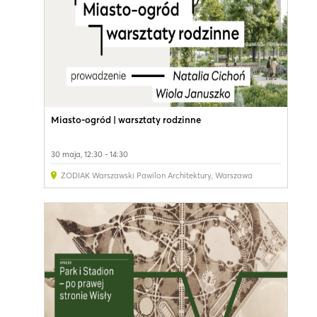
Miasto-ogród | warsztaty rodzinne
30 maja, 12:30 - 14:30
ZODIAK Warszawski Pawilon Architektury
,
Warszawa