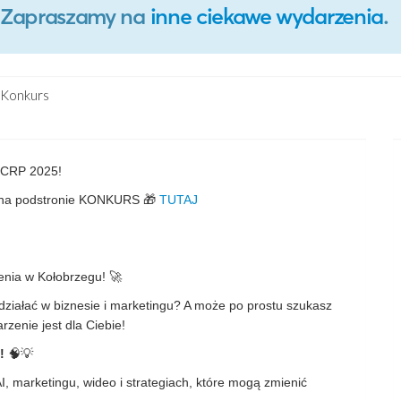
o. Zapraszamy na
inne ciekawe wydarzenia
.
Konkurs
CRP 2025!
y na podstronie KONKURS 🎁
TUTAJ
zenia w Kołobrzegu! 🚀
 działać w biznesie i marketingu? A może po prostu szukasz
rzenie jest dla Ciebie!
!
🧠💡
I, marketingu, wideo i strategiach, które mogą zmienić