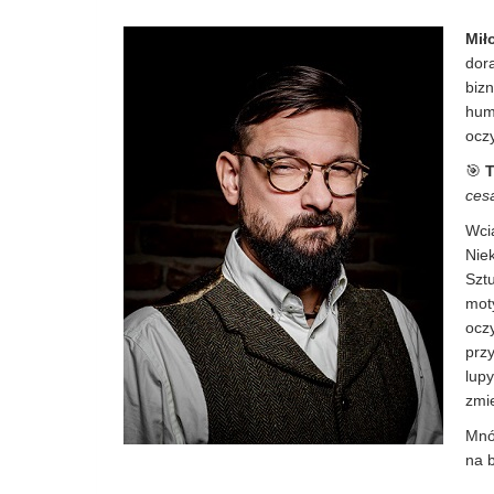
Mił
dora
bizn
hum
oczy
🎯
T
ces
Wcią
Niek
Szt
mot
oczy
przy
lupy
zmi
Mnó
na b