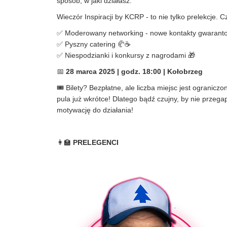
sposób, w jaki działasz.
Wieczór Inspiracji by KCRP - to nie tylko prelekcje. 
✅ Moderowany networking - nowe kontakty gwarant
✅ Pyszny catering 🥐☕
✅ Niespodzianki i konkursy z nagrodami 🎁
📅
28 marca 2025 | godz. 18:00 | Kołobrzeg
🎟️ Bilety? Bezpłatne, ale liczba miejsc jest ogranic
pula już wkrótce! Dlatego bądź czujny, by nie przegap
motywację do działania!
👩🏫
PRELEGENCI