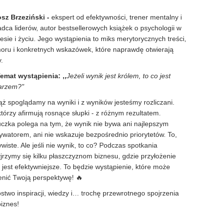
osz Brzeziński -
ekspert od efektywności, trener mentalny i
dca liderów, autor bestsellerowych książek o psychologii w
esie i życiu. Jego wystąpienia to miks merytorycznych treści,
oru i konkretnych wskazówek, które naprawdę otwierają
.
emat wystąpienia: ,,
Jeżeli wynik jest królem, to co jest
arzem?"
ż spoglądamy na wyniki i z wyników jesteśmy rozliczani.
tórzy afirmują rosnące słupki - z różnym rezultatem.
uczka polega na tym, że wynik nie bywa ani najlepszym
ywatorem, ani nie wskazuje bezpośrednio priorytetów. To,
wiste. Ale jeśli nie wynik, to co? Podczas spotkania
jrzymy się kilku płaszczyznom biznesu, gdzie przyłożenie
 jest efektywniejsze. To będzie wystąpienie, które może
enić Twoją perspektywę! 🔥
stwo inspiracji, wiedzy i… trochę przewrotnego spojrzenia
iznes!