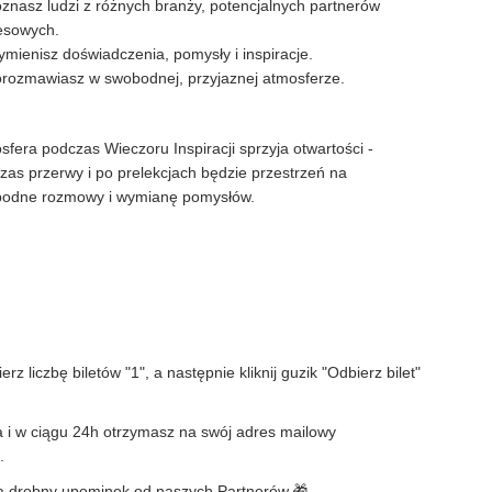
znasz ludzi z różnych branży, potencjalnych partnerów
esowych.
mienisz doświadczenia, pomysły i inspiracje.
rozmawiasz w swobodnej, przyjaznej atmosferze.
sfera podczas Wieczoru Inspiracji sprzyja otwartości -
zas przerwy i po prelekcjach będzie przestrzeń na
odne rozmowy i wymianę pomysłów.
z liczbę biletów "1", a następnie kliknij guzik "Odbierz bilet"
 i w ciągu 24h otrzymasz na swój adres mailowy
.
yma drobny upominek od naszych Partnerów.🎁