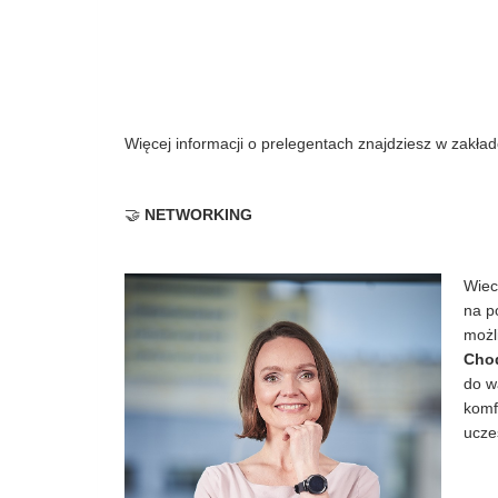
Więcej informacji o prelegentach znajdziesz w zak
🤝
NETWORKING
Wiecz
na p
możl
Cho
do w
komf
ucze