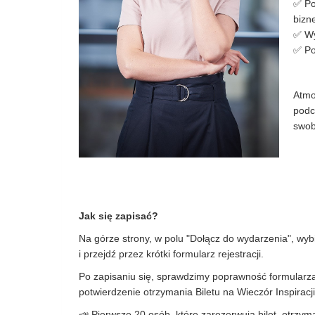
✅ Po
bizn
✅ Wy
✅ Po
Atmo
podc
swob
Jak się zapisać?
Na górze strony, w polu "Dołącz do wydarzenia", wybier
i przejdź przez krótki formularz rejestracji.
Po zapisaniu się, sprawdzimy poprawność formularza
potwierdzenie otrzymania Biletu na Wieczór Inspiracji
📣 Pierwsze 20 osób, które zarezerwują bilet, otrz