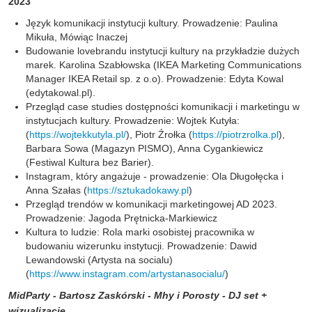
2023
Język komunikacji instytucji kultury. Prowadzenie: Paulina
Mikuła, Mówiąc Inaczej
Budowanie lovebrandu instytucji kultury na przykładzie dużych
marek. Karolina Szabłowska (IKEA Marketing Communications
Manager IKEA Retail sp. z o.o). Prowadzenie: Edyta Kowal
(edytakowal.pl).
Przegląd case studies dostępności komunikacji i marketingu w
instytucjach kultury. Prowadzenie: Wojtek Kutyła:
(
https://wojtekkutyla.pl/
), Piotr Źrołka (
https://piotrzrolka.pl
),
Barbara Sowa (Magazyn PISMO), Anna Cygankiewicz
(Festiwal Kultura bez Barier).
Instagram, który angażuje -
prowadzenie: Ola Długołęcka i
Anna Szałas (
https://sztukadokawy.pl
)
Przegląd trendów w komunikacji marketingowej AD 2023.
Prowadzenie: Jagoda Prętnicka-Markiewicz
Kultura to ludzie: Rola marki osobistej pracownika w
budowaniu wizerunku instytucji.
Prowadzenie: Dawid
Lewandowski (Artysta na socialu)
(
https://www.instagram.com/artystanasocialu/
)
MidParty - Bartosz Zaskórski - Mhy i Porosty - DJ set +
wizualizacje