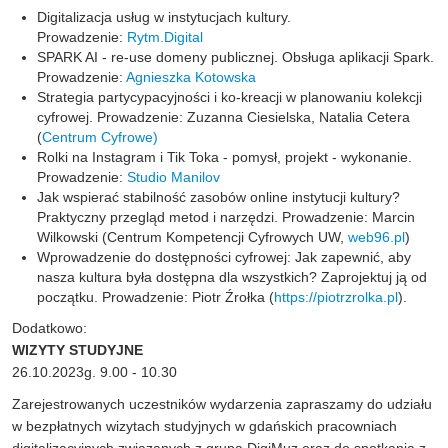
Digitalizacja usług w instytucjach kultury.
Prowadzenie:
Rytm.Digital
SPARK AI - re-use domeny publicznej. Obsługa aplikacji Spark.
Prowadzenie:
Agnieszka Kotowska
Strategia partycypacyjności i ko-kreacji w planowaniu kolekcji
cyfrowej. Prowadzenie: Zuzanna Ciesielska, Natalia Cetera
(
Centrum Cyfrowe)
Rolki na Instagram i Tik Toka - pomysł, projekt - wykonanie.
Prowadzenie:
Studio Manilov
Jak wspierać stabilność zasobów online instytucji kultury?
Praktyczny przegląd metod i narzędzi. Prowadzenie: Marcin
Wilkowski (Centrum Kompetencji Cyfrowych UW,
web96.pl
)
Wprowadzenie do dostępności cyfrowej: Jak zapewnić, aby
nasza kultura była dostępna dla wszystkich? Zaprojektuj ją od
początku. Prowadzenie: Piotr Źrołka (
https://piotrzrolka.pl
).
Dodatkowo:
WIZYTY STUDYJNE
26.10.2023g. 9.00 - 10.30
Zarejestrowanych uczestników wydarzenia zapraszamy do udziału
w bezpłatnych wizytach studyjnych w gdańskich pracowniach
digitalizacyjnych związanych z grupą DigiMuz oraz do spotkania z