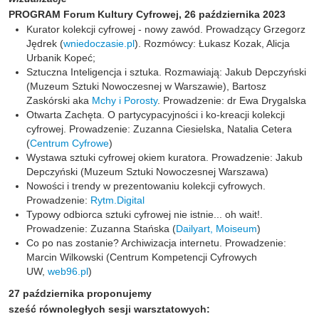
PROGRAM Forum Kultury Cyfrowej, 26 października 2023
Kurator kolekcji cyfrowej - nowy zawód. Prowadzący Grzegorz
Jędrek (
wniedoczasie.pl
). Rozmówcy: Łukasz Kozak, Alicja
Urbanik Kopeć;
Sztuczna Inteligencja i sztuka. Rozmawiają: Jakub Depczyński
(Muzeum Sztuki Nowoczesnej w Warszawie), Bartosz
Zaskórski aka
Mchy i Porosty
. Prowadzenie: dr Ewa Drygalska
Otwarta Zachęta. O partycypacyjności i ko-kreacji kolekcji
cyfrowej. Prowadzenie: Zuzanna Ciesielska, Natalia Cetera
(
Centrum Cyfrowe
)
Wystawa sztuki cyfrowej okiem kuratora. Prowadzenie: Jakub
Depczyński (Muzeum Sztuki Nowoczesnej Warszawa)
Nowości i trendy w prezentowaniu kolekcji cyfrowych.
Prowadzenie:
Rytm.Digital
Typowy odbiorca sztuki cyfrowej nie istnie... oh wait!.
Prowadzenie: Zuzanna Stańska (
Dailyart, Moiseum
)
Co po nas zostanie? Archiwizacja internetu. Prowadzenie:
Marcin Wilkowski (Centrum Kompetencji Cyfrowych
UW,
web96.pl
)
27 października proponujemy
sześć równoległych sesji warsztatowych: